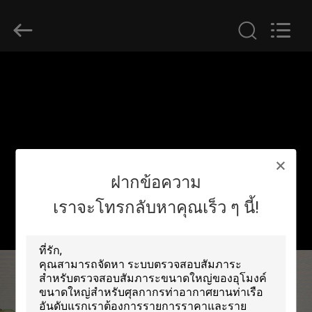
2026
SHENZHEN
SECURITY
ELECTRONIC
EQUIPMENT
CO.,
LIMITED.
All
บ้าน
Rights
Reserved.
สินค้า
ฝากข้อความ
เกี่ยว
เราจะโทรกลับหาคุณเร็ว ๆ นี้!
กับ
เรา
ทัวร์