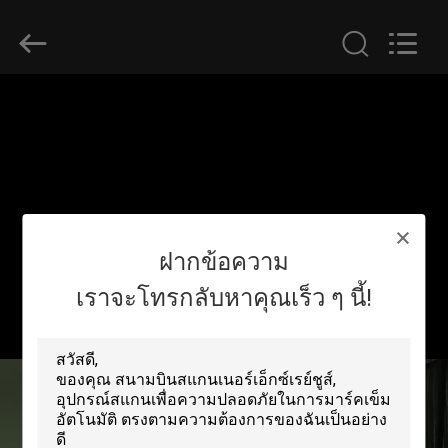
2026
SHENZHEN
SECURITY
ELECTRONIC
EQUIPMENT
CO.,
LIMITED.
All
บ้าน
Rights
Reserved.
สินค้า
ฝากข้อความ
เกี่ยว
เราจะโทรกลับหาคุณเร็ว ๆ นี้!
กับ
เรา
ทัวร์