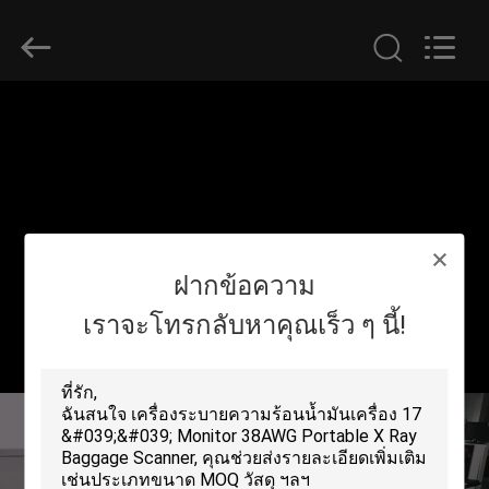
2026
SHENZHEN
SECURITY
ELECTRONIC
EQUIPMENT
CO.,
LIMITED.
All
บ้าน
Rights
Reserved.
สินค้า
ฝากข้อความ
เกี่ยว
เราจะโทรกลับหาคุณเร็ว ๆ นี้!
กับ
เรา
ทัวร์