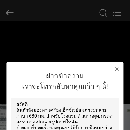
2026
SHENZHEN
SECURITY
ELECTRONIC
EQUIPMENT
CO.,
LIMITED.
All
บ้าน
Rights
Reserved.
สินค้า
ฝากข้อความ
เกี่ยว
เราจะโทรกลับหาคุณเร็ว ๆ นี้!
กับ
เรา
ทัวร์