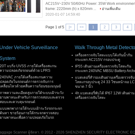
AC215V~230V 50/60Hz Power: 35W Work environment
frame: 2220mm (h) x 820mm ...
อ่านเพิ่มเติม
2020-01-07 14:59:40
Page 1 of 5
|<
<<
1
2
3
4
Under Vehicle Surveillance
Walk Through Metal Detecto
เครื่องตรวจจับโลหะแบบโค้งกันน้ำกัน
System
กระแทก AC215V กรอบประตู
20T แบริ่ง UVSS ภายใต้เครื่องสแกน
IP55 เดินผ่านเครื่องตรวจจับโลหะกัน
ความปลอดภัยรถยนต์ด้วย LPRS
กระแทก 240VAC MBSU Battery Arch
240VAC ภายใต้เครื่องสแกนความ
แบตเตอรี่สำรองเดินผ่านเครื่องตรวจจับ
ปลอดภัยในรถยนต์การตรวจจับการ
โลหะกรอบประตู 24 33 โซนหน้าจอ L
เคลื่อนไหวด้วยคลื่นความร้อนของมนุษย์
ขนาด 7 นิ้ว
ภาพความละเอียดสูงภายใต้ระบบเฝ้าระวัง
4h แบตเตอรี่พับได้ IP67 12W เดินผ่าน
ยานพาหนะสำหรับการตรวจสอบและตรวจ
เครื่องตรวจจับโลหะ
สอบและควบคุมรถยนต์
แบบพกพาภายใต้ระบบเฝ้าระวังรถกระจก
ค้นหา ขายร้อนภายใต้กระจกตรวจสอบ
ยานพาหนะเพื่อความปลอดภัยในรถ
y Baggage Scanner ผู้จัดหา. © 2012 - 2026 SHENZHEN SECURITY ELECTRONIC EQU