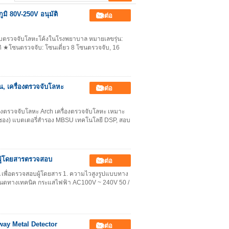
มิ 80V-250V อนุมัติ
ติดต่อ
บบตรวจจับโลหะโค้งในโรงพยาบาล หมายเลขรุ่น:
★โซนตรวจจับ: โซนเดี่ยว 8 โซนตรวจจับ, 16
น, เครื่องตรวจจับโลหะ
ติดต่อ
่องตรวจจับโลหะ Arch เครื่องตรวจจับโลหะ เหมาะ
 ซอง) แบตเตอรี่สำรอง MBSU เทคโนโลยี DSP, สอบ
บผู้โดยสารตรวจสอบ
ติดต่อ
IA เพื่อตรวจสอบผู้โดยสาร 1. ความไวสูงรูปแบบทาง
หนดทางเทคนิค กระแสไฟฟ้า AC100V ~ 240V 50 /
ay Metal Detector
ติดต่อ