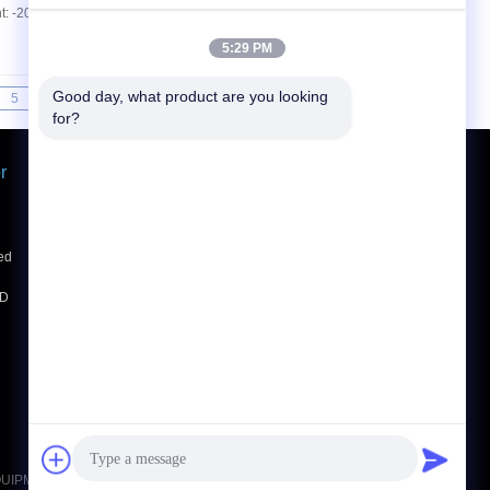
: -20℃~+45℃ Gross Weight: 86kg Outer
5:29 PM
Good day, what product are you looking 
5
>>
>|
for?
r
ขอใบเสนอราคา
ส่ง
ed
E-Mail
แผนผังเว็บไซต์
|
CD
ไซต์มือถือ
IPMENT CO., LIMITED. All Rights Reserved.