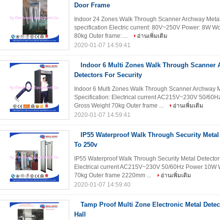
Door Frame
Indoor 24 Zones Walk Through Scanner Archway Metal 
specification Electric current: 80V~250V Power: 8W 
80kg Outer frame: ...
อ่านเพิ่มเติม
2020-01-07 14:59:41
Indoor 6 Multi Zones Walk Through Scanner 
Detectors For Security
Indoor 6 Multi Zones Walk Through Scanner Archway Me
Specification: Electrical current AC215V~230V 50/
Gross Weight 70kg Outer frame ...
อ่านเพิ่มเติม
2020-01-07 14:59:41
IP55 Waterproof Walk Through Security Metal
To 250v
IP55 Waterproof Walk Through Security Metal Detectors
Electrical current AC215V~230V 50/60Hz Power 10W
70kg Outer frame 2220mm ...
อ่านเพิ่มเติม
2020-01-07 14:59:40
Tamp Proof Multi Zone Electronic Metal Detec
Hall