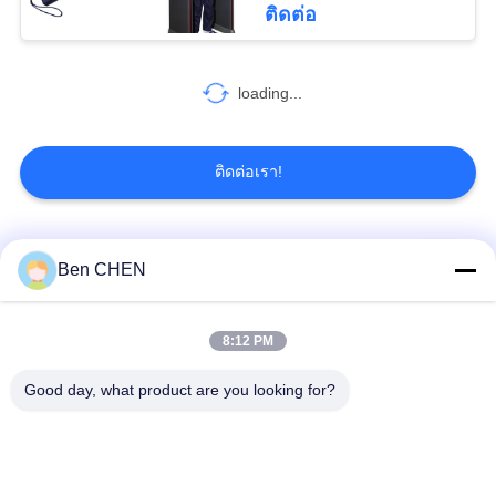
ติดต่อ
81
loading...
Metal Detector Gate
ติดต่อเรา!
หมวดหมู่ยอดนิยม
ทั้งหมด
Ben CHEN
20
Portable Metal
X Ray Baggage
Baggage And Parcel
8:12 PM
Detectors
Scanner
Inspection
Good day, what product are you looking for?
Walk Through Metal
Under Vehicle
Detector
Surveillance System