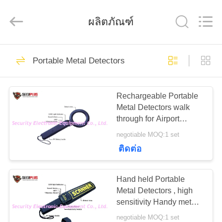
2026
SHENZHEN
SECURITY
ผลิตภัณฑ์
ELECTRONIC
EQUIPMENT
CO.,
LIMITED.
All
396
บ้าน
Rights
Reserved.
Portable Metal Detectors
X Ray Baggage
Scanner
สินค้า
Rechargeable Portable
Metal Detectors walk
through for Airport
เกี่ยว
Security
negotiable MOQ:1 set
ติดต่อ
กับ
260
เรา
Baggage And
Hand held Portable
Metal Detectors , high
Parcel Inspection
sensitivity Handy metal
ทัวร์
detector
negotiable MOQ:1 set