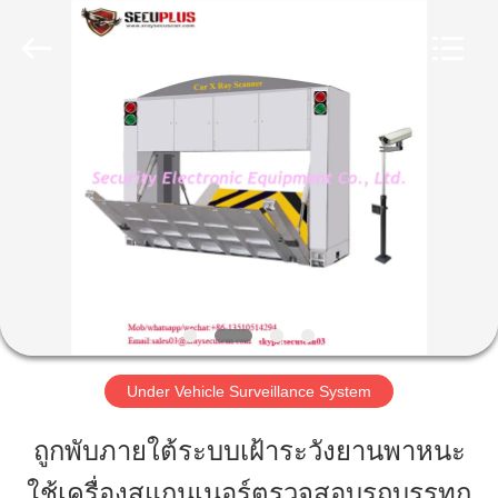
2026
SHENZHEN
SECURITY
ELECTRONIC
EQUIPMENT
CO.,
LIMITED.
All
บ้าน
Rights
Reserved.
สินค้า
เกี่ยว
กับ
เรา
Under Vehicle Surveillance System
ถูกพับภายใต้ระบบเฝ้าระวังยานพาหนะ
ทัวร์
ใช้เครื่องสแกนเนอร์ตรวจสอบรถบรรทุก