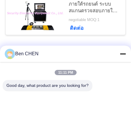
ภายใต้รถยนต์ ระบบ
เว็บไซต์
สแกนตรวจสอบภายใต้
รถยนต์ สําหรับเขตแดน
negotiable MOQ:1
จุดตรวจสอบ
ติดต่อ
PRIVACY
POLICY
หมวดหมู่ยอดนิยม
ทั้งหมด
Ben CHEN
X Ray Baggage
Baggage And Parcel
11:11 PM
Scanner
Inspection
Good day, what product are you looking for?
Walk Through Metal
Under Vehicle
Detector
Surveillance System
เครื่องตรวจจับทางแยก
Explosives Detector
ที่ไม่ใช่เชิงเส้น