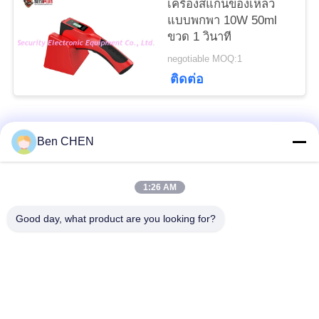
เครื่องสแกนของเหลว
แบบพกพา 10W 50ml
เว็บไซต์
ขวด 1 วินาที
negotiable MOQ:1
PRIVACY
ติดต่อ
POLICY
หมวดหมู่ยอดนิยม
ทั้งหมด
Ben CHEN
X Ray Baggage
Baggage And Parcel
1:26 AM
Scanner
Inspection
Good day, what product are you looking for?
Walk Through Metal
Under Vehicle
Detector
Surveillance System
เครื่องตรวจจับทางแยก
Explosives Detector
ที่ไม่ใช่เชิงเส้น