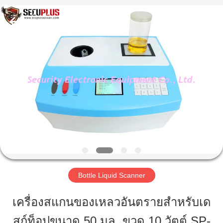
2026
SHENZHEN
SECURITY
ELECTRONIC
EQUIPMENT
CO.,
LIMITED.
All
บ้าน
Rights
Reserved.
สินค้า
เกี่ยว
กับ
เรา
Bottle Liquid Scanner
เครื่องสแกนของเหลวอันตรายสำหรับเด
ทัวร์
สก์ท็อปขนาด 50 มล. ขวด 10 วัตต์ SP-