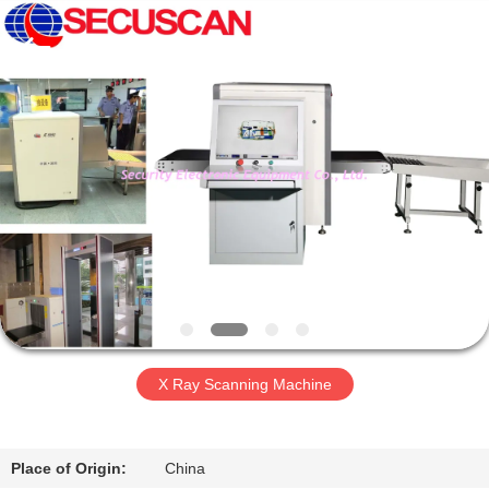
2026
SHENZHEN
SECURITY
ELECTRONIC
EQUIPMENT
CO.,
LIMITED.
All
บ้าน
Rights
Reserved.
สินค้า
เกี่ยว
กับ
เรา
X Ray Scanning Machine
ทัวร์
Place of Origin:
China