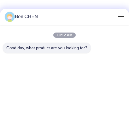
เว็บไซต์
หมวดหมู่ยอดนิยม
ทั้งหมด
Ben CHEN
PRIVACY
X Ray Baggage
Baggage And Parcel
10:12 AM
POLICY
Scanner
Inspection
Good day, what product are you looking for?
Walk Through Metal
Under Vehicle
Detector
Surveillance System
เครื่องตรวจจับทางแยก
Explosives Detector
ที่ไม่ใช่เชิงเส้น
อุปกรณ์ความปลอดภัย
Bottle Liquid Scanner
ทางถนน