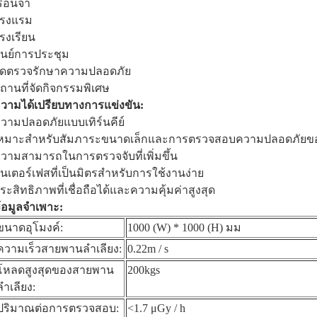
รือนจำ
รงแรม
รงเรียน
ูนย์การประชุม
ุดตรวจรักษาความปลอดภัย
ถานที่จัดกิจกรรมพิเศษ
วามได้เปรียบทางการแข่งขัน:
วามปลอดภัยแบบเทิร์นคีย์
หมาะสำหรับสัมภาระขนาดเล็กและการตรวจสอบความปลอดภัยขอ
วามสามารถในการตรวจจับที่เพิ่มขึ้น
ินเตอร์เฟสที่เป็นมิตรสำหรับการใช้งานง่าย
ระสิทธิภาพที่เชื่อถือได้และความคุ้มค่าสูงสุด
้อมูลจำเพาะ:
ขนาดอุโมงค์:
1000 (W) * 1000 (H) มม
ความเร็วสายพานลำเลียง:
0.22m / s
โหลดสูงสุดของสายพาน
200kgs
ลำเลียง:
ปริมาณต่อการตรวจสอบ:
<1.7 μGy / h