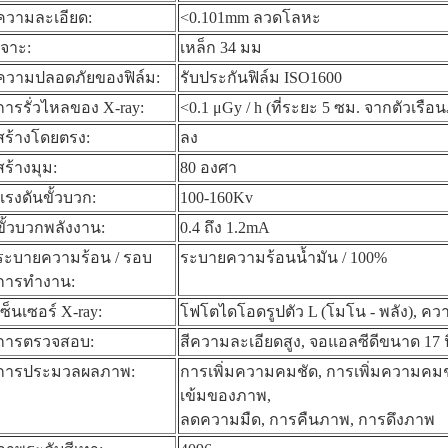
ความละเอียด:
<0.101mm ลวดโลหะ
เจาะ:
เหล็ก 34 มม
ความปลอดภัยของฟิล์ม:
รับประกันฟิล์ม ISO1600
การรั่วไหลของ X-ray:
<0.1 μGy / h (ที่ระยะ 5 ซม. จากตัวเรื
สร้างโดยตรง:
ลง
สร้างมุม:
80 องศา
แรงดันขั้วบวก:
100-160Kv
ขั้วบวกพลังงาน:
0.4 ถึง 1.2mA
ระบายความร้อน / รอบ
ระบายความร้อนน้ำมัน / 100%
การทำงาน:
เซ็นเซอร์ X-ray:
โฟโตไดโอดรูปตัว L (โมโน - พลัง), ควา
การตรวจสอบ:
สีความละเอียดสูง, จอแอลซีดีขนาด 17 น
การประมวลผลภาพ:
การเพิ่มความคมชัด, การเพิ่มความค
เข้มของภาพ,
ลดความมืด, การคืนภาพ, การดึงภาพ