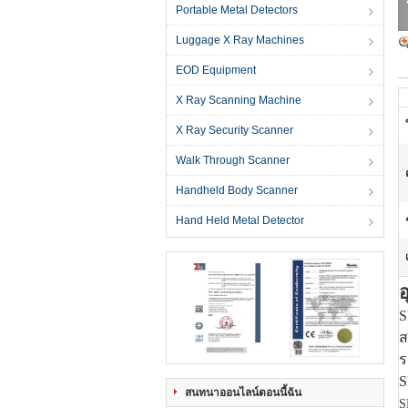
Portable Metal Detectors
Luggage X Ray Machines
EOD Equipment
X Ray Scanning Machine
X Ray Security Scanner
Walk Through Scanner
Handheld Body Scanner
Hand Held Metal Detector
อ
S
ส
ร
S
สนทนาออนไลน์ตอนนี้ฉัน
S