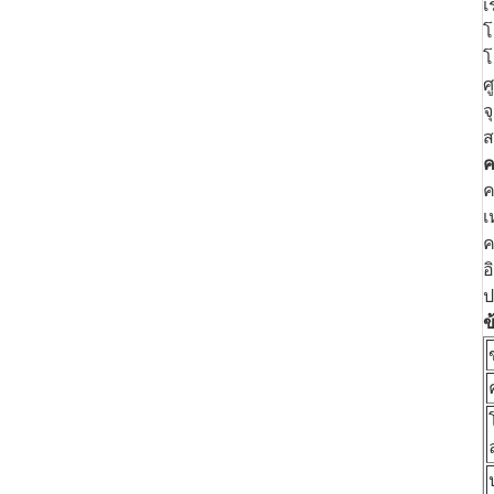
เ
โ
โ
ศ
จ
ส
ค
ค
เ
ค
อ
ป
ข