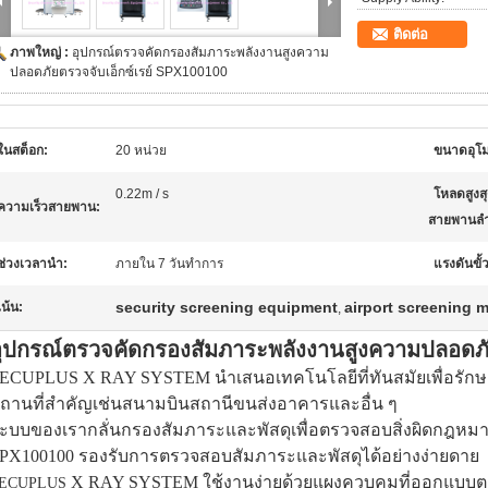
ติดต่อ
ภาพใหญ่ :
อุปกรณ์ตรวจคัดกรองสัมภาระพลังงานสูงความ
ปลอดภัยตรวจจับเอ็กซ์เรย์ SPX100100
ในสต็อก:
20 หน่วย
ขนาดอุโม
0.22m / s
โหลดสูงส
ความเร็วสายพาน:
สายพานลำ
ช่วงเวลานำ:
ภายใน 7 วันทำการ
แรงดันขั้
security screening equipment
airport screening 
เน้น:
,
ุปกรณ์ตรวจคัดกรองสัมภาระพลังงานสูงความปลอดภัย
ECUPLUS X RAY SYSTEM นำเสนอเทคโนโลยีที่ทันสมัยเพื่อรัก
ถานที่สำคัญเช่นสนามบินสถานีขนส่งอาคารและอื่น ๆ
ะบบของเรากลั่นกรองสัมภาระและพัสดุเพื่อตรวจสอบสิ่งผิดกฎหม
PX100100 รองรับการตรวจสอบสัมภาระและพัสดุได้อย่างง่ายดาย
X RAY SYSTEM ใช้งานง่ายด้วยแผงควบคุมที่ออกแบบตา
ECUPLUS