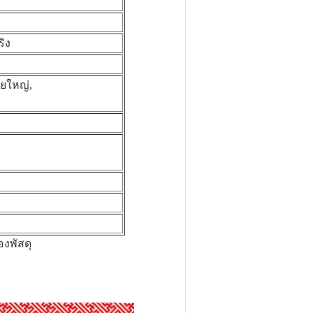
ิง
ายใหญ่,
งพัสดุ