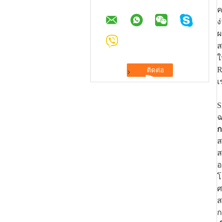
ค
ง
ผ
ส
ใ
R
เ
S
ฉ
ก
ส
ส
อ
โ
ศ
ส
ก