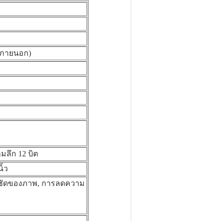
อนภายนอก)
มลึก 12 บิต
ิ้ว
มชัดของภาพ, การลดความ